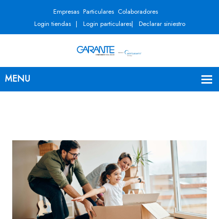
Empresas
Particulares
Colaboradores
Login tiendas
Login particulares
Declarar siniestro