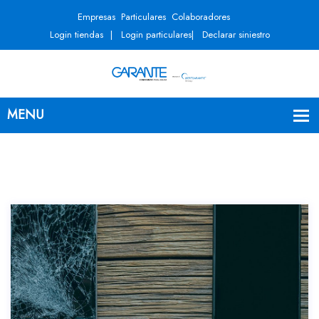
Empresas
Particulares
Colaboradores
Login tiendas
Login particulares
Declarar siniestro